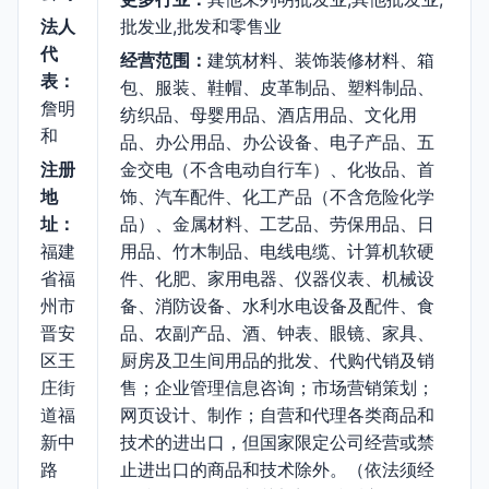
法人
批发业,批发和零售业
代
经营范围：
建筑材料、装饰装修材料、箱
表：
包、服装、鞋帽、皮革制品、塑料制品、
詹明
纺织品、母婴用品、酒店用品、文化用
和
品、办公用品、办公设备、电子产品、五
注册
金交电（不含电动自行车）、化妆品、首
地
饰、汽车配件、化工产品（不含危险化学
址：
品）、金属材料、工艺品、劳保用品、日
福建
用品、竹木制品、电线电缆、计算机软硬
省福
件、化肥、家用电器、仪器仪表、机械设
州市
备、消防设备、水利水电设备及配件、食
晋安
品、农副产品、酒、钟表、眼镜、家具、
区王
厨房及卫生间用品的批发、代购代销及销
庄街
售；企业管理信息咨询；市场营销策划；
道福
网页设计、制作；自营和代理各类商品和
新中
技术的进出口，但国家限定公司经营或禁
路
止进出口的商品和技术除外。（依法须经