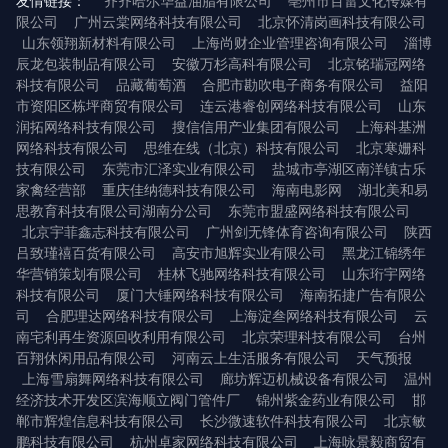
友情链接：
齐齐哈尔华益油脂有限公司
亳州市百雷文化传媒有
限公司
广州云棠网络科技有限公司
北京怀清岗画科技有限公司
山东领翔新材料有限公司
上海尚财企业管理咨询有限公司
淄博
辰龙包装制品有限公司
安徽万杉高科有限公司
北京铭瑞冠网络
科技有限公司
品藏葡萄酒
合肥市勘吹电子商务有限公司
益阳
市资阳区栋坪商贸有限公司
连云港睿创网络科技有限公司
山东
润拓网络科技有限公司
搜信信用产业集团有限公司
上海科基洲
网络科技有限公司
思维在线（北京）科技有限公司
北京寒姗科
技有限公司
东莞市汇泽实业有限公司
盐城市亭湖区南洋镇古乐
家禽经营部
重庆佳纳德科技有限公司
海南电影网
湖北美和易
思教育科技有限公司湖南分公司
东莞市盟盛网络科技有限公司
北京宇菲鑫志科技有限公司
广州剑无锋体育咨询有限公司
陕西
吕致瑾禧百货有限公司
高安市旭辉实业有限公司
黑龙江锦绣年
华营销策划有限公司
桂林飞驰网络科技有限公司
山东珩宇网络
科技有限公司
厦门大锤网络科技有限公司
海南拓捷广告有限公
司
合肥理达网络科技有限公司
上海淀叁网络科技有限公司
云
南宅利再生资源回收利用有限公司
北京荣理科技有限公司
台州
百翔休闲用品有限公司
河南云上生活服务有限公司
天气预报
上海雪扇舞网络科技有限公司
廊坊辉迈机械设备有限公司
温州
经济技术开发区滨海顺立阀门管件厂
锦州紫金药业有限公司
邯
郸市辉煌信息科技有限公司
长沙微速软件科技有限公司
北京敏
鹏科技有限公司
杭州卓家网络科技有限公司
上海咏景毅商贸有